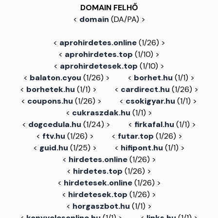
DOMAIN FELHŐ
<
domain
(DA/PA) >
<
aprohirdetes.online
(1/26) >
<
aprohirdetes.top
(1/10) >
<
aprohirdetesek.top
(1/10) >
<
balaton.cyou
(1/26) >
<
borhet.hu
(1/1) >
<
borhetek.hu
(1/1) >
<
cardirect.hu
(1/26) >
<
coupons.hu
(1/26) >
<
csokigyar.hu
(1/1) >
<
cukraszdak.hu
(1/1) >
<
dogcedula.hu
(1/24) >
<
firkafal.hu
(1/1) >
<
ftv.hu
(1/26) >
<
futar.top
(1/26) >
<
guid.hu
(1/25) >
<
hifipont.hu
(1/1) >
<
hirdetes.online
(1/26) >
<
hirdetes.top
(1/26) >
<
hirdetesek.online
(1/26) >
<
hirdetesek.top
(1/26) >
<
horgaszbot.hu
(1/1) >
<
konyvelesonline.hu
(1/1) >
<
links.hu
(1/1) >