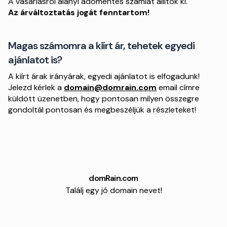
A vásárlásról alanyi adómentes számlát állítok ki.
Az árváltoztatás jogát fenntartom!
Magas számomra a kiírt ár, tehetek egyedi
ajánlatot is?
A kiírt árak irányárak, egyedi ajánlatot is elfogadunk!
Jelezd kérlek a
domain@domrain.com
email címre
küldött üzenetben, hogy pontosan milyen összegre
gondoltál pontosan és megbeszéljük a részleteket!
domRain.com
Találj egy jó domain nevet!