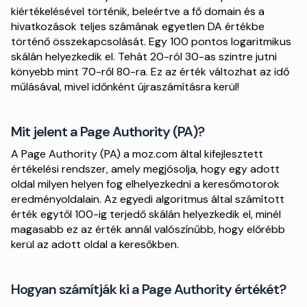
kiértékelésével történik, beleértve a fő domain és a
hivatkozások teljes számának egyetlen DA értékbe
történő összekapcsolását. Egy 100 pontos logaritmikus
skálán helyezkedik el. Tehát 20-ról 30-as szintre jutni
könyebb mint 70-ről 80-ra. Ez az érték változhat az idő
műlásával, mivel időnként újraszámításra kerül!
Mit jelent a Page Authority (PA)?
A Page Authority (PA) a moz.com által kifejlesztett
értékelési rendszer, amely megjósolja, hogy egy adott
oldal milyen helyen fog elhelyezkedni a keresőmotorok
eredményoldalain. Az egyedi algoritmus által számított
érték egytől 100-ig terjedő skálán helyezkedik el, minél
magasabb ez az érték annál valószínűbb, hogy előrébb
kerül az adott oldal a keresőkben.
Hogyan számítják ki a Page Authority értékét?