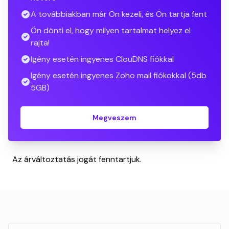
A továbbiakban már Ön kezeli, és Ön tartja fent
Ön dönti el, hogy milyen tartalmat helyez el
rajta!
Igény esetén ingyenes ClouDNS fiókkal
Igény esetén ingyenes Zoho mail fiókokkal (5db
5GB)
Megveszem
Az árváltoztatás jogát fenntartjuk.