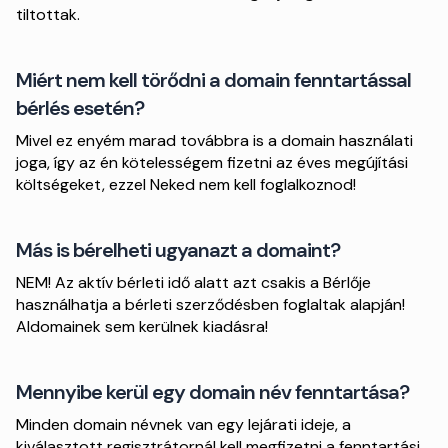
tiltottak.
Miért nem kell törődni a domain fenntartással
bérlés esetén?
Mivel ez enyém marad továbbra is a domain használati
joga, így az én kötelességem fizetni az éves megújítási
költségeket, ezzel Neked nem kell foglalkoznod!
Más is bérelheti ugyanazt a domaint?
NEM! Az aktív bérleti idő alatt azt csakis a Bérlője
használhatja a bérleti szerződésben foglaltak alapján!
Aldomainek sem kerülnek kiadásra!
Mennyibe kerül egy domain név fenntartása?
Minden domain névnek van egy lejárati ideje, a
kiválasztott regisztrátornál kell megfizetni a fenntartási