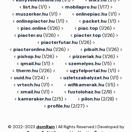
<
list.hu
(1/1) >
<
mobilapro.hu
(1/17) >
<
muszerker.hu
(1/1) >
<
onlinepiac.hu
(1/1) >
<
onlinepiacter.hu
(1/1) >
<
packet.hu
(1/1) >
<
piac.online
(1/26) >
<
piac.top
(1/26) >
<
piacter.eu
(1/26) >
<
piacter.top
(1/26) >
<
piacterfutar.hu
(1/26) >
<
piacteronline.hu
(1/26) >
<
pibolt.hu
(1/26) >
<
pishop.hu
(1/26) >
<
pizzeriak.hu
(1/26) >
<
qmail.hu
(1/1) >
<
szemelyes.hu
(1/5) >
<
therm.hu
(1/26) >
<
ugyfelportal.hu
(1/1) >
<
uuid.hu
(1/24) >
<
uzletszabalyzat.hu
(1/1) >
<
vrtech.hu
(1/1) >
<
wifikamerak.hu
(1/5) >
<
xmail.hu
(1/1) >
<
fustolohaz.hu
(2/9) >
<
kameraker.hu
(2/5) >
<
pilon.hu
(2/28) >
<
profile.hu
(2/27) >
© 2022-2023
domRain
| All Rights Reserved | Developed by