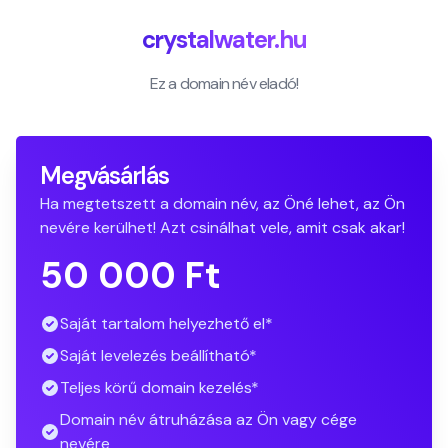
crystalwater.hu
Ez a domain név eladó!
Megvásárlás
Ha megtetszett a domain név, az Öné lehet, az Ön
nevére kerülhet! Azt csinálhat vele, amit csak akar!
50 000 Ft
Saját tartalom helyezhető el*
Saját levelezés beállítható*
Teljes körű domain kezelés*
Domain név átruházása az Ön vagy cége
nevére