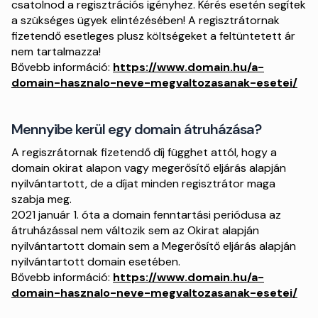
csatolnod a regisztrációs igényhez. Kérés esetén segítek
a szükséges ügyek elintézésében! A regisztrátornak
fizetendő esetleges plusz költségeket a feltüntetett ár
nem tartalmazza!
Bővebb információ:
https://www.domain.hu/a-
domain-hasznalo-neve-megvaltozasanak-esetei/
Mennyibe kerül egy domain átruházása?
A regiszrátornak fizetendő díj függhet attól, hogy a
domain okirat alapon vagy megerősítő eljárás alapján
nyilvántartott, de a díjat minden regisztrátor maga
szabja meg.
2021 január 1. óta a domain fenntartási periódusa az
átruházással nem változik sem az Okirat alapján
nyilvántartott domain sem a Megerősítő eljárás alapján
nyilvántartott domain esetében.
Bővebb információ:
https://www.domain.hu/a-
domain-hasznalo-neve-megvaltozasanak-esetei/