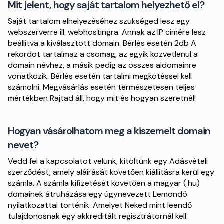
Mit jelent, hogy saját tartalom helyezhető el?
Saját tartalom elhelyezéséhez szükséged lesz egy
webszerverre ill. webhostingra. Annak az IP címére lesz
beállítva a kiválasztott domain. Bérlés esetén 2db A
rekordot tartalmaz a csomag, az egyik közvetlenül a
domain névhez, a másik pedig az összes aldomainre
vonatkozik. Bérlés esetén tartalmi megkötéssel kell
számolni. Megvásárlás esetén természetesen teljes
mértékben Rajtad áll, hogy mit és hogyan szeretnél!
Hogyan vásárolhatom meg a kiszemelt domain
nevet?
Vedd fel a kapcsolatot velünk, kitöltünk egy Adásvételi
szerződést, amely aláírását követően kiállításra kerül egy
számla. A számla kifizetését követően a magyar (.hu)
domainek átruházása egy úgynevezett Lemondó
nyilatkozattal történik. Amelyet Neked mint leendő
tulajdonosnak egy akkreditált regisztrátornál kell